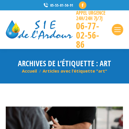
La
05-55-81-50-91
APPEL URGENCE
page
24H/24H 7J/7J
Facebook
06-77-
s'ouvre
02-56-
dans
86
une
nouvelle
fenêtre
ARCHIVES DE L’ÉTIQUETTE :
ART
Accueil
Articles avec l’étiquette "art"
Vous êtes ici :