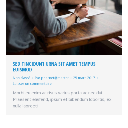
SED TINCIDUNT URNA SIT AMET TEMPUS
EUISMOD
Non classé
Par
peacnet@master
25 mars 2017
Laisser un commentaire
Morbi eu enim ac risus varius porta ac nec dui.
Praesent eleifend, ipsum et bibendum lobortis, ex
nulla laoreet!