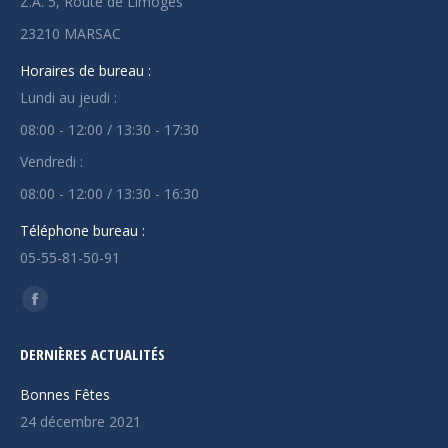
Z.A. 5, Route de Limoges
23210 MARSAC
Horaires de bureau :
Lundi au jeudi :
08:00 - 12:00 / 13:30 - 17:30
Vendredi :
08:00 - 12:00 / 13:30 - 16:30
Téléphone bureau :
05-55-81-50-91
Trouvez nous sur :
La
page
DERNIÈRES ACTUALITÉS
Facebook
s'ouvre
Bonnes Fêtes
dans
24 décembre 2021
une